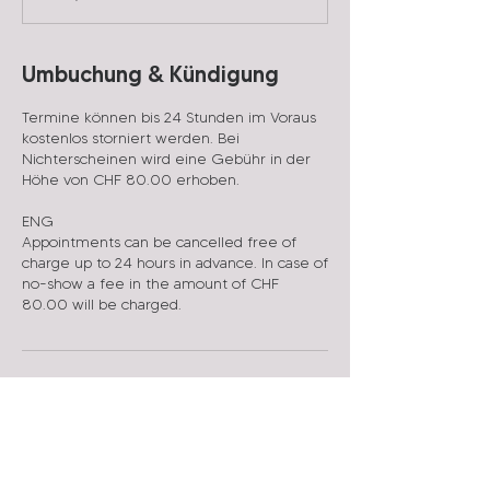
n
.
Umbuchung & Kündigung
Termine können bis 24 Stunden im Voraus
kostenlos storniert werden. Bei
Nichterscheinen wird eine Gebühr in der
Höhe von CHF 80.00 erhoben.
ENG
Appointments can be cancelled free of
charge up to 24 hours in advance. In case of
no-show a fee in the amount of CHF
Kontaktangaben
Atlantis Infinity Praxis - Dr. L. Charalampidou,
Allmeindstrasse, Rapperswil-Jona, Schweiz
055 224 20 40