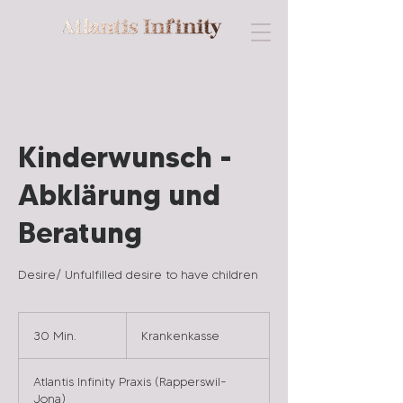
G Y N Ä K O L O G I E & P E R F O R M A N C E
Kinderwunsch -
Abklärung und
Beratung
Desire/ Unfulfilled desire to have children
Krankenkasse
30 Min.
3
Krankenkasse
0
M
Atlantis Infinity Praxis (Rapperswil-
i
Jona)