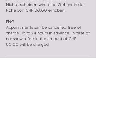
Nichterscheinen wird eine Gebühr in der
Höhe von CHF 80.00 erhoben.
ENG
Appointments can be cancelled free of
charge up to 24 hours in advance. In case of
no-show a fee in the amount of CHF
Kontaktangaben
Stockerstrasse 42, Zürich,
Switzerland
044 201 76 66
info@atlantis-infinity.ch
Atlantis Infinity Praxis - Dr. L.
Charalampidou,
Allmeindstrasse, Rapperswil-
Jona, Schweiz