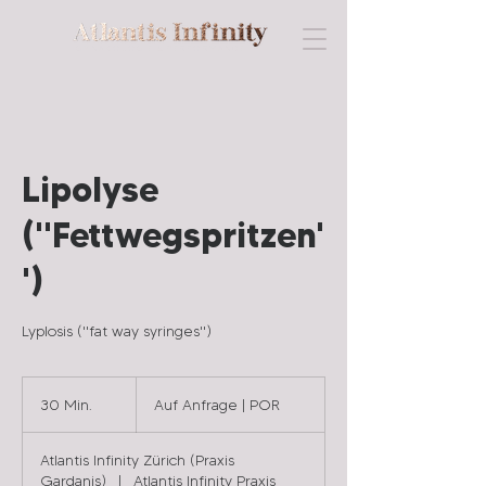
G Y N Ä K O L O G I E & P E R F O R M A N C E
Lipolyse
(''Fettwegspritzen'
')
Lyplosis (''fat way syringes'')
Auf
Anfrage
30 Min.
3
Auf Anfrage | POR
|
POR
0
M
Atlantis Infinity Zürich (Praxis
i
Gardanis)
|
Atlantis Infinity Praxis