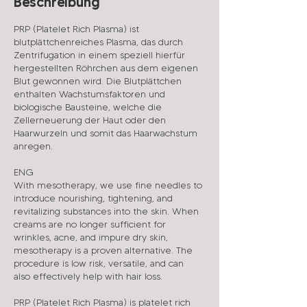
Beschreibung
PRP (Platelet Rich Plasma) ist
blutplättchenreiches Plasma, das durch
Zentrifugation in einem speziell hierfür
hergestellten Röhrchen aus dem eigenen
Blut gewonnen wird. Die Blutplättchen
enthalten Wachstumsfaktoren und
biologische Bausteine, welche die
Zellerneuerung der Haut oder den
Haarwurzeln und somit das Haarwachstum
anregen.
ENG
With mesotherapy, we use fine needles to
introduce nourishing, tightening, and
revitalizing substances into the skin. When
creams are no longer sufficient for
wrinkles, acne, and impure dry skin,
mesotherapy is a proven alternative. The
procedure is low risk, versatile, and can
also effectively help with hair loss.
PRP (Platelet Rich Plasma) is platelet rich