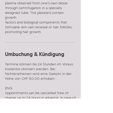
plasma obtained from one's own blood
through centrifugation in a specially
designed tube. The platelets contain
growth
factors and biological components that
stimulate skin cell renewal or hair follicles,
promoting hair growth.
Umbuchung & Kündigung
Termine können bis 24 Stunden im Voraus
kostenlos storniert werden. Bei
Nichterscheinen wird eine Gebühr in der
Höhe von CHF 80.00 erhoben.
ENG
Appointments can be cancelled free of
charge up to 24 hours in advance. In case of
no-show a fee in the amount of CHF