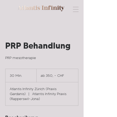
G Y N Ä K O L O G I E & P E R F O R M A N C E
PRP Behandlung
PRP mesotherapie
ab
350,
30 Min.
3
ab 350, - CHF
-
CHF
0
M
Atlantis Infinity Zürich (Praxis
i
Gardanis)
|
Atlantis Infinity Praxis
n
(Rapperswil-Jona)
.